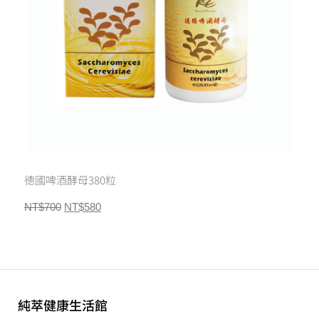
德國啤酒酵母380粒
NT$
700
NT$
580
純萃健康生活館