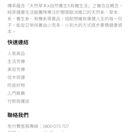
傳承蘊含「天然草本X自然養生X有機生活」之複合店概念，
純萃健康生活館團隊專注於開發歐洲進口的天然系、草本
系、養生系、有機系等產品，協助想擁有康健人生的每一份
子，能從日常保養由少而多、小到大的方式逐步累積健康資
本。
快速連結
人氣商品
生活芳療
美容芳療
佳木保健
防疫好物
入門推薦
付款與運送
聯絡我們
免付費客服專線：0800-075-707