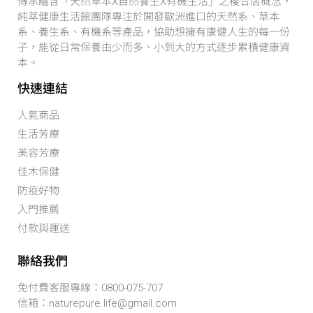
傳承蘊含「天然草本X自然養生X有機生活」之複合店概念，
純萃健康生活館團隊專注於開發歐洲進口的天然系、草本
系、養生系、有機系等產品，協助想擁有康健人生的每一份
子，能從日常保養由少而多、小到大的方式逐步累積健康資
本。
快速連結
人氣商品
生活芳療
美容芳療
佳木保健
防疫好物
入門推薦
付款與運送
聯絡我們
免付費客服專線：0800-075-707
信箱：naturepure.life@gmail.com