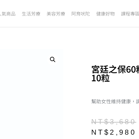
人氣商品
生活芳療
美容芳療
阿育吠陀
健康好物
課程專
宮廷之保60粒 P
10粒
幫助女性維持健康，
NT$
3,680
NT$
2,980