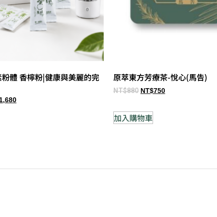
素粉體 香檸粉|健康與美麗的完
原萃東方芳療茶-悅心(馬告)
NT$
880
NT$
750
1,680
加入購物車