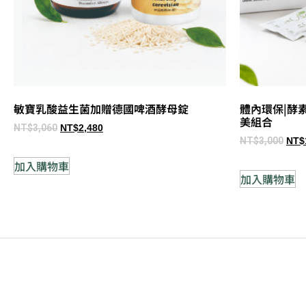
敏寶乳酸益生菌加贈德國啤酒酵母錠
體內環保|酵
美組合
NT$
3,060
NT$
2,480
NT$
3,000
NT$
加入購物車
加入購物車