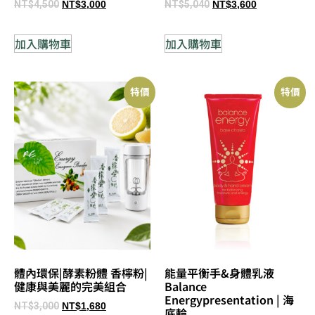
NT$
4,500
NT$
5,040
NT$
3,000
NT$
3,600
加入購物車
加入購物車
特價
特價
體內環保|酵素粉體 香檸粉|
能量平衡手&身體乳液
健康與美麗的完美組合
Balance
Energypresentation | 海
NT$
3,000
NT$
1,680
底輪