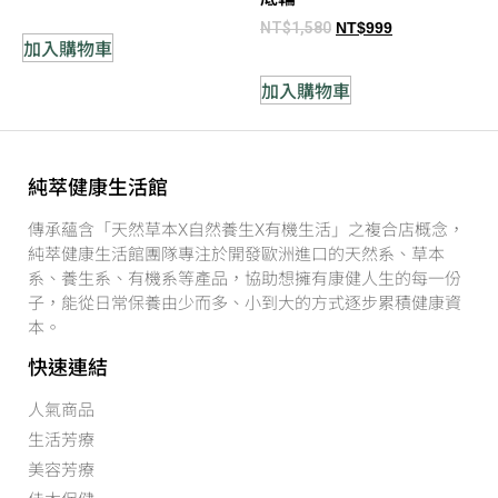
NT$
1,580
NT$
999
加入購物車
加入購物車
純萃健康生活館
傳承蘊含「天然草本X自然養生X有機生活」之複合店概念，
純萃健康生活館團隊專注於開發歐洲進口的天然系、草本
系、養生系、有機系等產品，協助想擁有康健人生的每一份
子，能從日常保養由少而多、小到大的方式逐步累積健康資
本。
快速連結
人氣商品
生活芳療
美容芳療